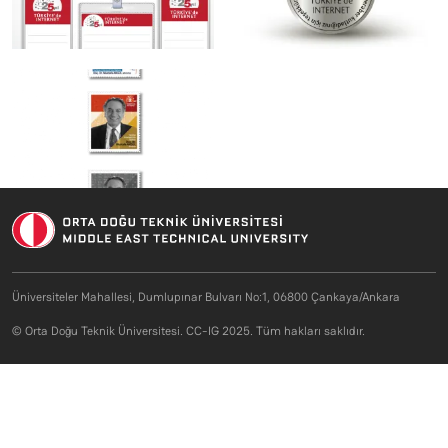
Üniversiteler Mahallesi, Dumlupınar Bulvarı No:1, 06800 Çankaya/Ankara
© Orta Doğu Teknik Üniversitesi. CC-IG 2025. Tüm hakları saklıdır.