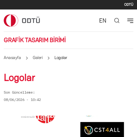
İki
Ana içeriğe atla
ODTÜ
EN
GRAFİK TASARIM BİRİMİ
Anasayfa
Galeri
Logolar
Logolar
Son Güncelleme
08/06/2026 - 10:42